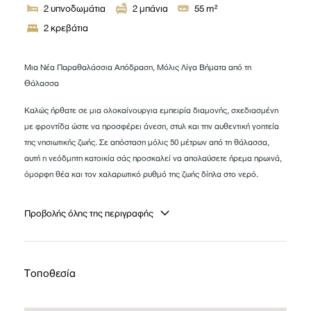
2
υπνοδωμάτια
2
μπάνια
55
m²
2 κρεβάτια
Μια Νέα Παραθαλάσσια Απόδραση, Μόλις Λίγα Βήματα από τη
Θάλασσα
Καλώς ήρθατε σε μια ολοκαίνουργια εμπειρία διαμονής, σχεδιασμένη
με φροντίδα ώστε να προσφέρει άνεση, στυλ και την αυθεντική γοητεία
της νησιωτικής ζωής. Σε απόσταση μόλις 50 μέτρων από τη θάλασσα,
αυτή η νεόδμητη κατοικία σάς προσκαλεί να απολαύσετε ήρεμα πρωινά,
όμορφη θέα και τον χαλαρωτικό ρυθμό της ζωής δίπλα στο νερό.
Προβολής όλης της περιγραφής
Τοποθεσία