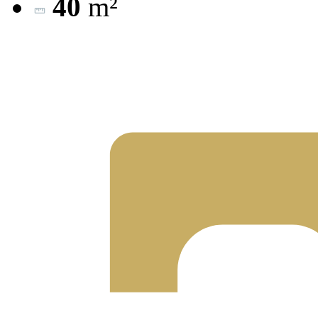
40
m²