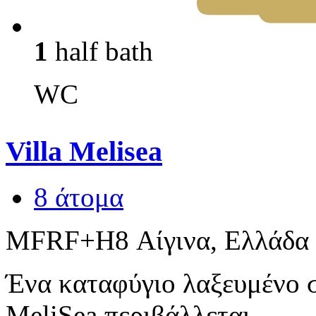
1
half bath
WC
Villa Melisea
8 άτομα
MFRF+H8 Αίγινα, Ελλάδα
Ένα καταφύγιο λαξευμένο σ
MeliSea περιβάλλεται...