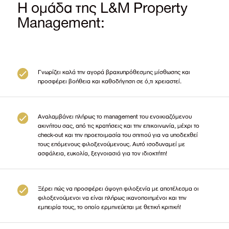
Η ομάδα της L&M Property
Management:
Γνωρίζει καλά την αγορά βραχυπρόθεσμης μίσθωσης και
προσφέρει βοήθεια και καθοδήγηση σε ό,τι χρειαστεί.
Αναλαμβάνει πλήρως το management του ενοικιαζόμενου
ακινήτου σας, από τις κρατήσεις και την επικοινωνία, μέχρι το
check-out και την προετοιμασία του σπιτιού για να υποδεχθεί
τους επόμενους φιλοξενούμενους. Αυτό ισοδυναμεί με
ασφάλεια, ευκολία, ξεγνοιασιά για τον ιδιοκτήτη!
Ξέρει πώς να προσφέρει άψογη φιλοξενία με αποτέλεσμα οι
φιλοξενούμενοι να είναι πλήρως ικανοποιημένοι και την
εμπειρία τους, το οποίο ερμηνεύεται με θετική κριτική!