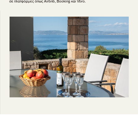
σε πλατφόρμες όπως Airbnb, Booking και Vbro.