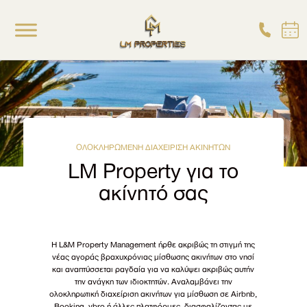
ΟΛΟΚΛΗΡΩΜΕΝΗ ΔΙΑΧΕΙΡΙΣΗ ΑΚΙΝΗΤΩΝ
LM Property για το
ακίνητό σας
Η L&M Property Management ήρθε ακριβώς τη στιγμή της
νέας αγοράς βραχυχρόνιας μίσθωσης ακινήτων στο νησί
και αναπτύσσεται ραγδαία για να καλύψει ακριβώς αυτήν
την ανάγκη των ιδιοκτητών. Αναλαμβάνει την
ολοκληρωτική διαχείριση ακινήτων για μίσθωση σε Airbnb,
Booking, vbro ή άλλες πλατφόρμες, διασφαλίζοντας με