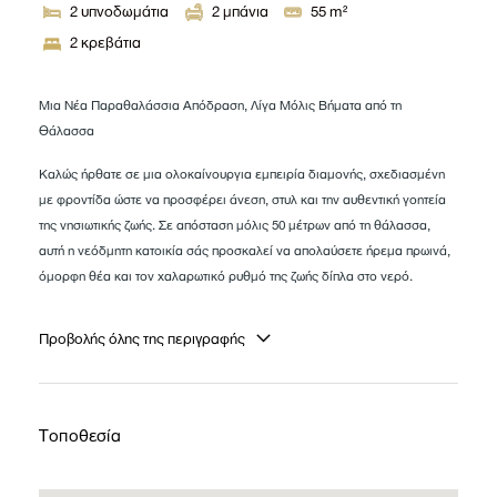
2
υπνοδωμάτια
2
μπάνια
55
m²
2 κρεβάτια
Μια Νέα Παραθαλάσσια Απόδραση, Λίγα Μόλις Βήματα από τη
Θάλασσα
Καλώς ήρθατε σε μια ολοκαίνουργια εμπειρία διαμονής, σχεδιασμένη
με φροντίδα ώστε να προσφέρει άνεση, στυλ και την αυθεντική γοητεία
της νησιωτικής ζωής. Σε απόσταση μόλις 50 μέτρων από τη θάλασσα,
αυτή η νεόδμητη κατοικία σάς προσκαλεί να απολαύσετε ήρεμα πρωινά,
όμορφη θέα και τον χαλαρωτικό ρυθμό της ζωής δίπλα στο νερό.
Προβολής όλης της περιγραφής
Τοποθεσία