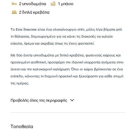
2
υπνοδωμάτια
1
μπάνιο
2 διπλά κρεβάτια
Το Exis Seaview είναι ένα ολοκαίνουργιο σπίτι, μόλις λίγα βήματα από
τη θάλασσα, δημιουργημένο για να κάνει τις διακοπές να κυλούν
εύκολα, ήρεμα και ακριβώς όπως τις έχεις φανταστεί.
Με δύο άνετα υπνοδωμάτια με διπλά κρεβάτια, φωτεινούς χώρους και
προσεγμένη αισθητική, προσφέρει την ιδανική ισορροπία ανάμεσα στην
άνεση και την καλοκαιρινή χαλάρωση. Όλοι οι χώροι βρίσκονται σε ένα
επίπεδο, κάνοντας τη διαμονή πρακτική και ξεκούραστη για κάθε στιγμή
της ημέρας.
Ξεκίνησε το πρωινό σου δίπλα στην ιδιωτική πισίνα, απόλαυσε ατελείωτα
Προβολής όλης της περιγραφής
γεύματα και καλοκαιρινές βραδιές στην εξωτερική τραπεζαρία και ζήσε
την εμπειρία ενός σπιτιού όπου πραγματικά δεν λείπει τίποτα. Από τις
μικρές καθημερινές ανέσεις μέχρι τις λεπτομέρειες που κάνουν τη
διαφορά, εδώ θα βρεις όλα όσα χρειάζεσαι για να νιώσεις αμέσως σαν
Τοποθεσία
στο σπίτι σου.