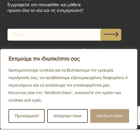
Εγγραφείτε στο newsletter και μάθετε
πρώτοι όλα τα νέα και τις ενημερώσεις!
Με την εγγραφή σας συμφωνείτε με τους
Όρους Χρήσης
μας.
Εκτιμούμε την ιδιωτικότητα σας
Χρησιμοποιούμε cookies για να βελτιώσουμε την εμπειρία
περιήγησής σας, να προβάλλουμε εξατομικευμένες διαφημίσεις ή
Follow Us
περιεχόμενο και να αναλύουμε την επισκεψιμότητα μας.
Facebook
Instagram
Κάνοντας κλικ στο "Αποδοχή όλων", συναινείτε στη χρήση των
cookies από εμάς.
Προσαρμογή
Απόρριψη όλων
Αποδοχή όλων
LM Properties
Διαμερίσματα & Βίλες
Διαχείριση Ακινήτων