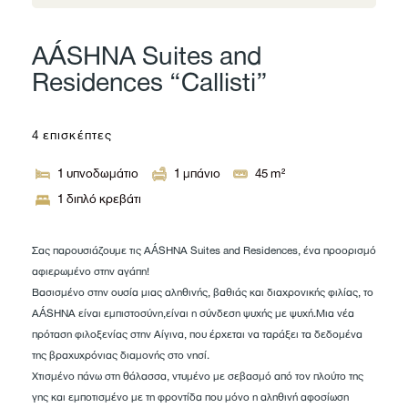
AÁSHNA Suites and
Residences “Callisti”
4 επισκέπτες
1
υπνοδωμάτιο
1
μπάνιο
45
m²
1 διπλό κρεβάτι
Σας παρουσιάζουμε τις AÁSHNA Suites and Residences, ένα προορισμό
αφιερωμένο στην αγάπη!
Βασισμένο στην ουσία μιας αληθινής, βαθιάς και διαχρονικής φιλίας, το
AÁSHNA είναι εμπιστοσύνη,είναι η σύνδεση ψυχής με ψυχή.Μια νέα
πρόταση φιλοξενίας στην Αίγινα, που έρχεται να ταράξει τα δεδομένα
της βραχυχρόνιας διαμονής στο νησί.
Χτισμένο πάνω στη θάλασσα, ντυμένο με σεβασμό από τον πλούτο της
γης και εμποτισμένο με τη φροντίδα που μόνο η αληθινή αφοσίωση