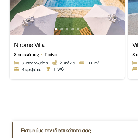
Nirome Villa
Vi
8 επισκέπτες
Πισίνα
8 
3
υπνοδωμάτια
2
μπάνια
100
m²
1
WC
4 κρεβάτια
Εκτιμούμε την ιδιωτικότητα σας