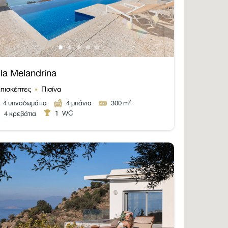
lla Melandrina
επισκέπτες
Πισίνα
4
υπνοδωμάτια
4
μπάνια
300
m²
1
WC
4 κρεβάτια