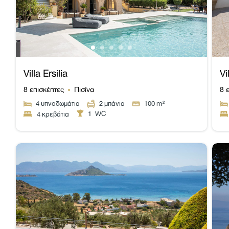
Villa Ersilia
Vi
8 επισκέπτες
Πισίνα
8 
4
υπνοδωμάτια
2
μπάνια
100
m²
1
WC
4 κρεβάτια