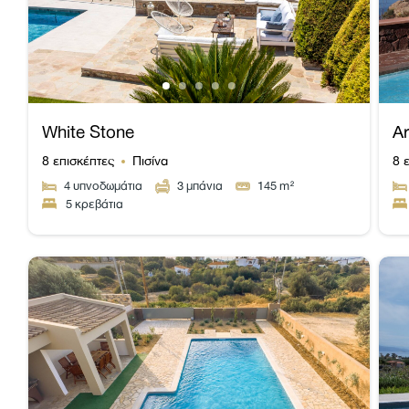
White Stone
Ar
8 επισκέπτες
Πισίνα
8 
4
υπνοδωμάτια
3
μπάνια
145
m²
5 κρεβάτια