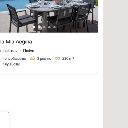
lla Mia Aegina
επισκέπτες
Πισίνα
4
υπνοδωμάτια
3
μπάνια
230
m²
7 κρεβάτια