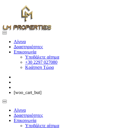
Αίγινα
Δραστηριότητες
Επικοινωνία
Υποβάλετε αίτημα
+30 2297 027080
Κράτηση Τώρα
[woo_cart_but]
Αίγινα
Δραστηριότητες
Επικοινωνία
Υποβάλετε αίτημα