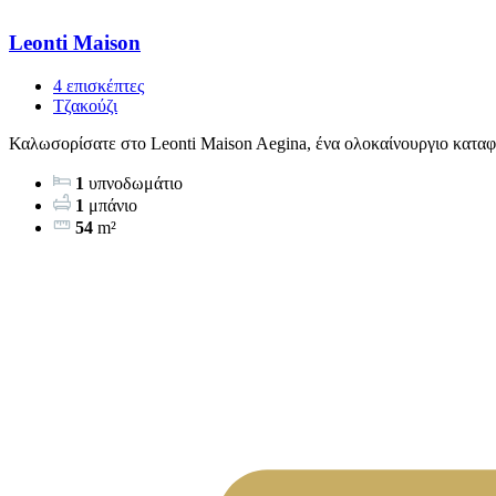
Leonti Maison
4 επισκέπτες
Τζακούζι
Καλωσορίσατε στο Leonti Maison Aegina, ένα ολοκαίνουργιο καταφύ
1
υπνοδωμάτιο
1
μπάνιο
54
m²