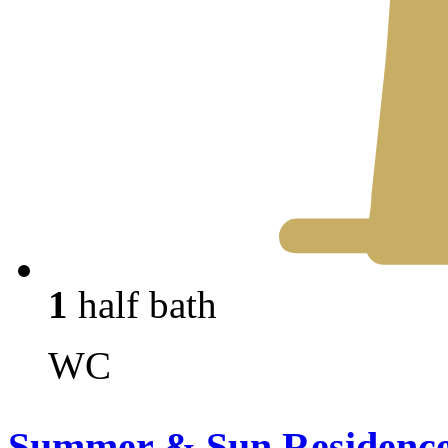
1
half bath
WC
Summer & Sun Residenc