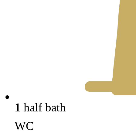
1
half bath
WC