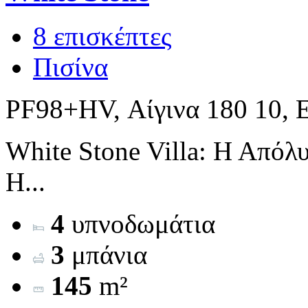
8 επισκέπτες
Πισίνα
PF98+HV, Αίγινα 180 10, 
White Stone Villa: Η Απόλ
Η...
4
υπνοδωμάτια
3
μπάνια
145
m²