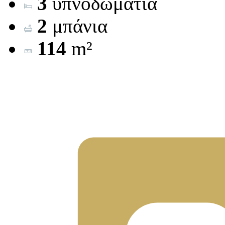
3
υπνοδωμάτια
2
μπάνια
114
m²