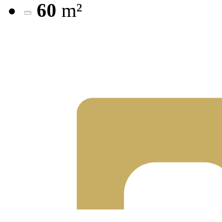
60
m²