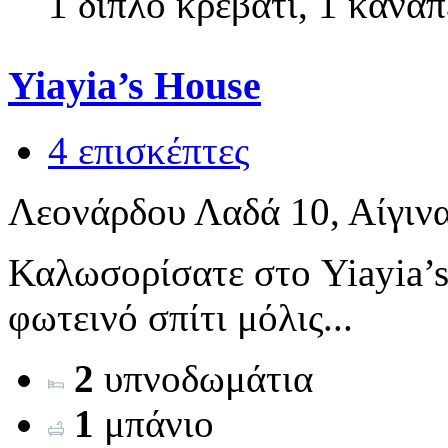
1 διπλό κρεβάτι, 1 καναπ
Yiayia’s House
4 επισκέπτες
Λεονάρδου Λαδά 10, Αίγιν
Καλωσορίσατε στο Yiayia’s
φωτεινό σπίτι μόλις...
2
υπνοδωμάτια
1
μπάνιο