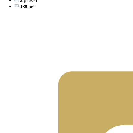
2
μπάνια
130
m²