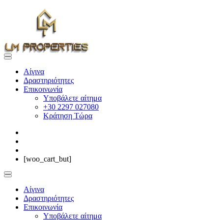
Αίγινα
Δραστηριότητες
Επικοινωνία
Υποβάλετε αίτημα
+30 2297 027080
Κράτηση Τώρα
[woo_cart_but]
Αίγινα
Δραστηριότητες
Επικοινωνία
Υποβάλετε αίτημα