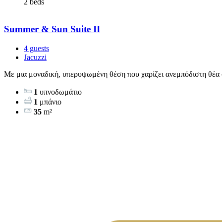
2 beds
Summer & Sun Suite II
4 guests
Jacuzzi
Με μια μοναδική, υπερυψωμένη θέση που χαρίζει ανεμπόδιστη θέα σ
1
υπνοδωμάτιο
1
μπάνιο
35
m²